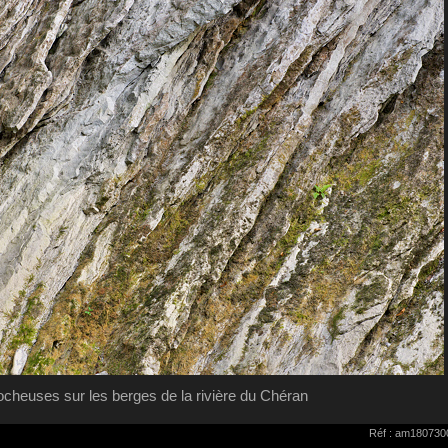
ocheuses sur les berges de la rivière du Chéran
Réf : am180730