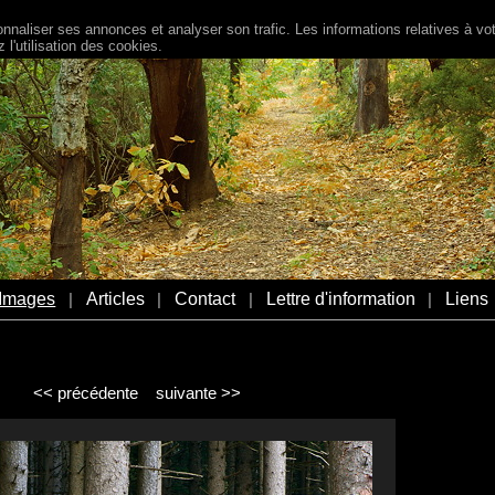
naliser ses annonces et analyser son trafic. Les informations relatives à votr
l'utilisation des cookies.
Images
Articles
Contact
Lettre d'information
Liens
|
|
|
|
<< précédente
suivante >>