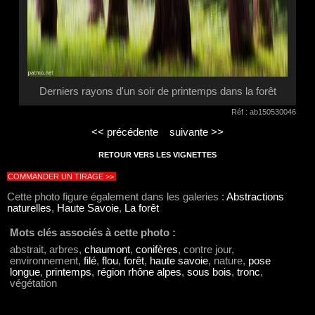
Derniers rayons d'un soir de printemps dans la forêt
Réf : ab150530046
<< précédente
suivante >>
RETOUR VERS LES VIGNETTES
COMMANDER UN TIRAGE >>
Cette photo figure également dans les galeries :
Abstractions
naturelles
,
Haute Savoie
,
La forêt
Mots clés associés à cette photo :
abstrait, arbres,
chaumont
,
conifères
, contre jour,
environnement,
filé
,
flou
,
forêt
,
haute savoie
, nature,
pose
longue
,
printemps
,
région rhône alpes
,
sous bois
,
tronc
,
végétation