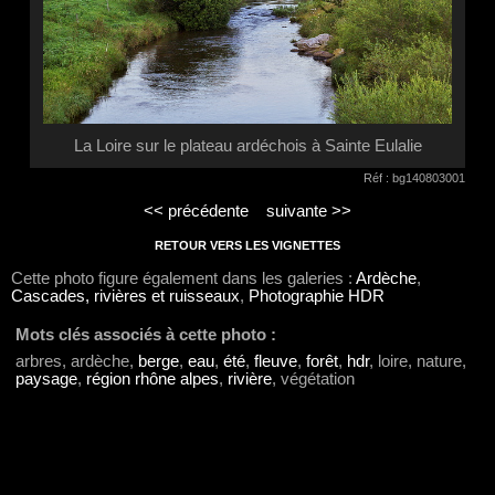
La Loire sur le plateau ardéchois à Sainte Eulalie
Réf : bg140803001
<< précédente
suivante >>
RETOUR VERS LES VIGNETTES
Cette photo figure également dans les galeries :
Ardèche
,
Cascades, rivières et ruisseaux
,
Photographie HDR
Mots clés associés à cette photo :
arbres, ardèche,
berge
,
eau
,
été
,
fleuve
,
forêt
,
hdr
, loire, nature,
paysage
,
région rhône alpes
,
rivière
, végétation