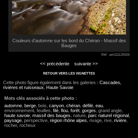
Couleurs d'automne sur les bord du Chéran - Massif des
Bauges
Réf : am111125026
<< précédente
suivante >>
RETOUR VERS LES VIGNETTES
Cette photo figure également dans les galeries :
Cascades,
rivières et ruisseaux
,
Haute Savoie
Mots clés associés à cette photo :
automne
,
berge
, bois,
canyon
,
chéran
,
défilé
,
eau
,
environnement, feuilles,
filé
,
flou
,
forêt
,
gorges
, grand angle,
haute savoie
,
massif des bauges
, nature,
parc naturel régional
,
paysage
, perspective,
région rhône alpes
, rivage, rive,
rivière
,
rocher, rocheux