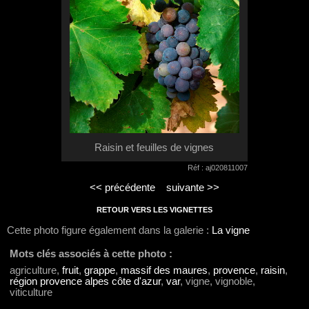
Raisin et feuilles de vignes
Réf : aj020811007
<< précédente
suivante >>
RETOUR VERS LES VIGNETTES
Cette photo figure également dans la galerie :
La vigne
Mots clés associés à cette photo :
agriculture,
fruit
,
grappe
,
massif des maures
,
provence
,
raisin
,
région provence alpes côte d'azur
,
var
, vigne, vignoble,
viticulture