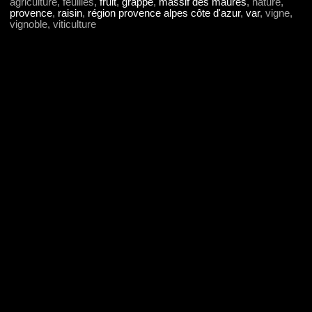
agriculture, feuilles,
fruit
,
grappe
,
massif des maures
, nature,
provence
,
raisin
,
région provence alpes côte d'azur
,
var
, vigne,
vignoble, viticulture