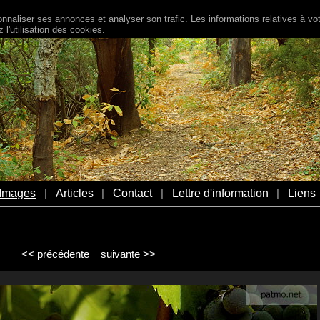
naliser ses annonces et analyser son trafic. Les informations relatives à votr
l'utilisation des cookies.
Images
Articles
Contact
Lettre d'information
Liens
|
|
|
|
<< précédente
suivante >>