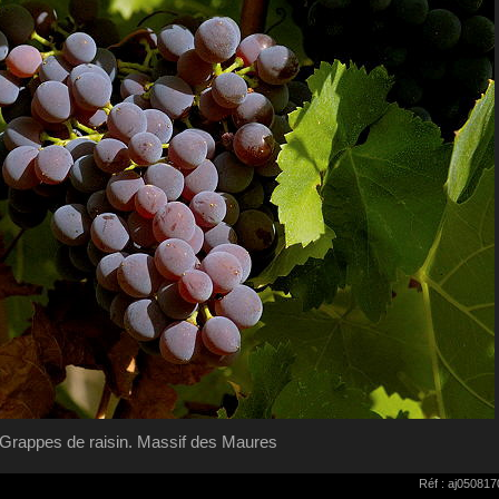
Grappes de raisin. Massif des Maures
Réf : aj05081