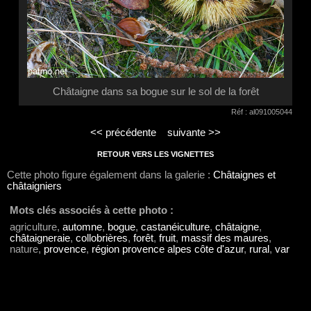
Châtaigne dans sa bogue sur le sol de la forêt
Réf : al091005044
<< précédente
suivante >>
RETOUR VERS LES VIGNETTES
Cette photo figure également dans la galerie :
Châtaignes et
châtaigniers
Mots clés associés à cette photo :
agriculture,
automne
,
bogue
,
castanéiculture
,
châtaigne
,
châtaigneraie
,
collobrières
,
forêt
,
fruit
,
massif des maures
,
nature,
provence
,
région provence alpes côte d'azur
,
rural
,
var