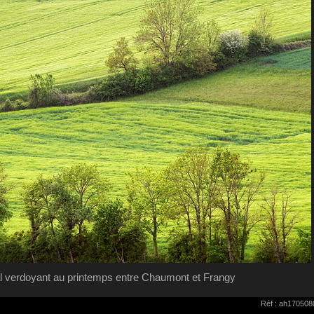
l verdoyant au printemps entre Chaumont et Frangy
Réf : ah170508