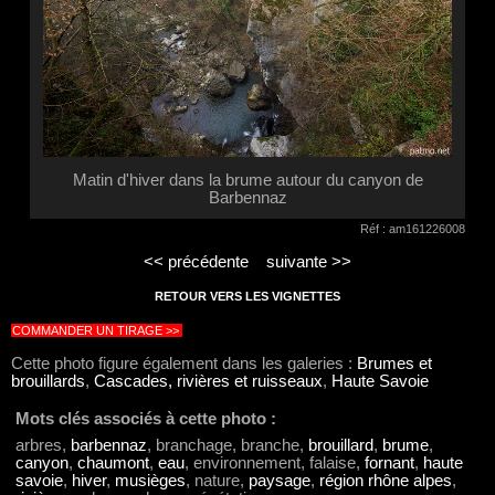
Matin d'hiver dans la brume autour du canyon de
Barbennaz
Réf : am161226008
<< précédente
suivante >>
RETOUR VERS LES VIGNETTES
COMMANDER UN TIRAGE >>
Cette photo figure également dans les galeries :
Brumes et
brouillards
,
Cascades, rivières et ruisseaux
,
Haute Savoie
Mots clés associés à cette photo :
arbres,
barbennaz
, branchage, branche,
brouillard
,
brume
,
canyon
,
chaumont
,
eau
, environnement, falaise,
fornant
,
haute
savoie
,
hiver
,
musièges
, nature,
paysage
,
région rhône alpes
,