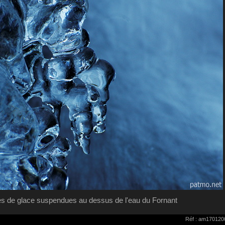
ites de glace suspendues au dessus de l'eau du Fornant
Réf : am170120