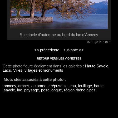
Spectacle d'automne au bord du lac d'Annecy
Réf : ap171011001
<< précédente
suivante >>
RETOUR VERS LES VIGNETTES
Cette photo figure également dans les galeries :
Haute Savoie
,
Lacs
,
Villes, villages et monuments
Mots clés associés à cette photo :
annecy
, arbres,
automne
,
crépuscule
,
eau
,
feuillage
,
haute
savoie
,
lac
,
paysage
,
pose longue
,
région rhône alpes