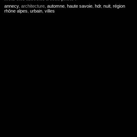
annecy
, architecture,
automne
,
haute savoie
,
hdr
,
nuit
,
région
rhône alpes
,
urbain
,
villes