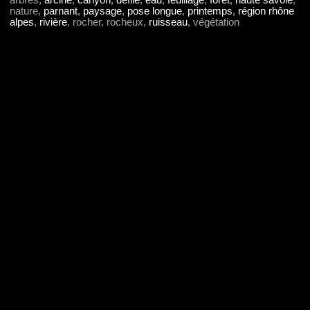
arbres,
arcine
,
canyon
,
défilé
,
eau
,
feuillage
,
forêt
,
haute savoie
,
nature,
parnant
,
paysage
,
pose longue
,
printemps
,
région rhône
alpes
,
rivière
, rocher, rocheux,
ruisseau
, végétation