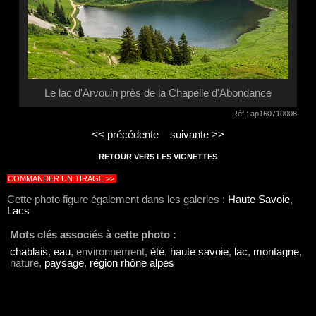
Le lac d'Arvouin près de la Chapelle d'Abondance
Réf : ap160710008
<< précédente
suivante >>
RETOUR VERS LES VIGNETTES
COMMANDER UN TIRAGE >>
Cette photo figure également dans les galeries :
Haute Savoie
,
Lacs
Mots clés associés à cette photo :
chablais
,
eau
, environnement,
été
,
haute savoie
,
lac
,
montagne
,
nature,
paysage
,
région rhône alpes