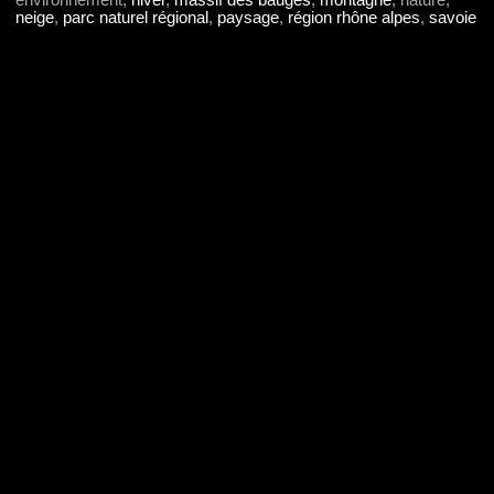
environnement,
hiver
,
massif des bauges
,
montagne
, nature,
neige
,
parc naturel régional
,
paysage
,
région rhône alpes
,
savoie