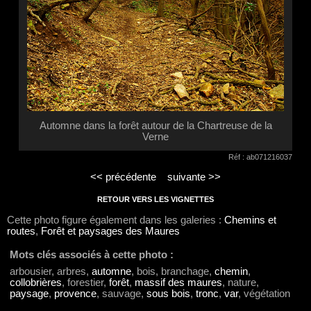
Automne dans la forêt autour de la Chartreuse de la
Verne
Réf : ab071216037
<< précédente
suivante >>
RETOUR VERS LES VIGNETTES
Cette photo figure également dans les galeries :
Chemins et
routes
,
Forêt et paysages des Maures
Mots clés associés à cette photo :
arbousier, arbres,
automne
, bois, branchage,
chemin
,
collobrières
, forestier,
forêt
,
massif des maures
, nature,
paysage
,
provence
, sauvage,
sous bois
,
tronc
,
var
, végétation