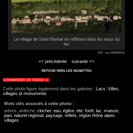
Le village de Saint Martial se reflétant dans les eaux du
lac
Réf : ac140808042
<< précédente
suivante >>
RETOUR VERS LES VIGNETTES
COMMANDER UN TIRAGE >>
Cette photo figure également dans les galeries :
Lacs
,
Villes,
villages et monuments
Mots clés associés à cette photo :
arbres, ardèche,
clocher
,
eau
,
église
,
été
,
forêt
,
lac
,
maison
,
parc naturel régional
,
paysage
,
reflets
,
région rhône alpes
,
villages