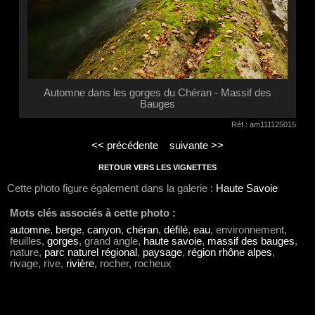
Automne dans les gorges du Chéran - Massif des
Bauges
Réf : am111125015
<< précédente
suivante >>
RETOUR VERS LES VIGNETTES
Cette photo figure également dans la galerie :
Haute Savoie
Mots clés associés à cette photo :
automne
,
berge
,
canyon
,
chéran
,
défilé
,
eau
, environnement,
feuilles,
gorges
, grand angle,
haute savoie
,
massif des bauges
,
nature,
parc naturel régional
,
paysage
,
région rhône alpes
,
rivage, rive,
rivière
, rocher, rocheux