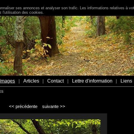
naliser ses annonces et analyser son trafic. Les informations relatives à votr
l'utilisation des cookies.
Images
Articles
Contact
Lettre d'information
Liens
|
|
|
|
ES
<< précédente
suivante >>