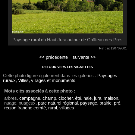
Paysage rural du Haut Jura autour de Château des Prés
Réf : ac120709001
<< précédente
suivante >>
RETOUR VERS LES VIGNETTES
Cette photo figure également dans les galeries :
Paysages
ruraux
,
Villes, villages et monuments
Mots clés associés à cette photo :
arbres,
campagne
,
champ
,
clocher
,
été
,
haie
,
jura
,
maison
,
nuage, nuageux,
parc naturel régional
,
paysage
,
prairie
,
pré
,
région franche comté
,
rural
,
villages