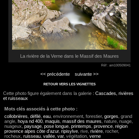
La rivière de la Verne dans le Massif des Maures
Réf : am100509041
<< précédente
suivante >>
RETOUR VERS LES VIGNETTES
Cette photo figure également dans la galerie :
Cascades, rivières
et ruisseaux
Mots clés associés à cette photo :
collobrières
,
défilé
,
eau
, environnement, forestier,
gorges
, grand
angle,
hoya nd 400
,
maquis
,
massif des maures
, nature, nuage,
nuageux,
paysage
,
pose longue
,
printemps
,
provence
,
région
provence alpes côte d'azur
,
ripisylve
, rive,
rivière
, rocher,
rocheux,
ruisseau
,
vallée
,
var
, végétation,
verne