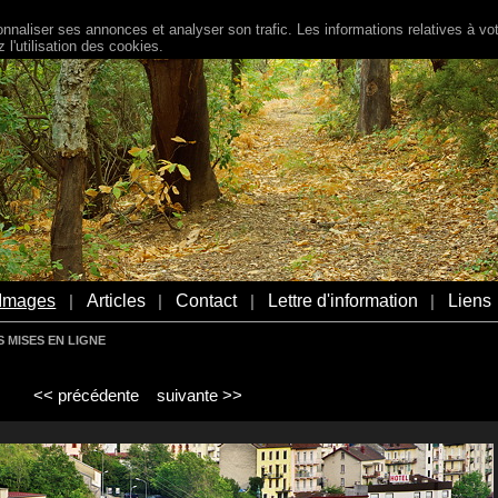
naliser ses annonces et analyser son trafic. Les informations relatives à votr
l'utilisation des cookies.
Images
Articles
Contact
Lettre d'information
Liens
|
|
|
|
 MISES EN LIGNE
<< précédente
suivante >>