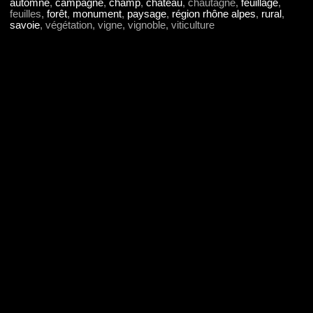
automne
,
campagne
,
champ
,
château
, chautagne,
feuillage
,
feuilles,
forêt
,
monument
,
paysage
,
région rhône alpes
,
rural
,
savoie
, végétation, vigne, vignoble, viticulture