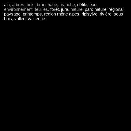
ain
, arbres, bois, branchage, branche,
défilé
,
eau
,
environnement, feuilles,
forêt
,
jura
, nature,
parc naturel régional
,
paysage
,
printemps
,
région rhône alpes
,
ripisylve
,
rivière
,
sous
bois
,
vallée
,
valserine