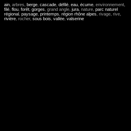
ain
, arbres,
berge
,
cascade
,
défilé
,
eau
,
écume
, environnement,
filé
,
flou
,
forêt
,
gorges
, grand angle,
jura
, nature,
parc naturel
régional
,
paysage
,
printemps
,
région rhône alpes
, rivage, rive,
rivière
, rocher,
sous bois
,
vallée
,
valserine