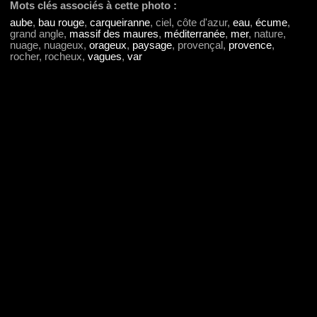
Mots clés associés à cette photo :
aube
,
bau rouge
,
carqueiranne
, ciel, côte d'azur,
eau
,
écume
,
grand angle,
massif des maures
,
méditerranée
,
mer
, nature,
nuage, nuageux,
orageux
,
paysage
, provençal,
provence
,
rocher, rocheux,
vagues
,
var