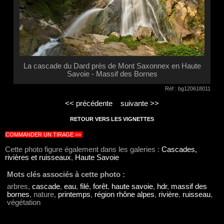
La cascade du Dard près de Mont Saxonnex en Haute
Savoie - Massif des Bornes
Réf : bg120618011
<< précédente
suivante >>
RETOUR VERS LES VIGNETTES
COMMANDER UN TIRAGE >>
Cette photo figure également dans les galeries :
Cascades,
rivières et ruisseaux
,
Haute Savoie
Mots clés associés à cette photo :
arbres,
cascade
,
eau
,
filé
,
forêt
,
haute savoie
,
hdr
,
massif des
bornes
, nature,
printemps
,
région rhône alpes
,
rivière
,
ruisseau
,
végétation