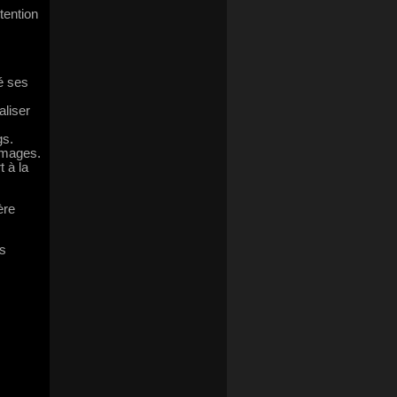
tention
é ses
aliser
gs.
 images.
t à la
ère
rs