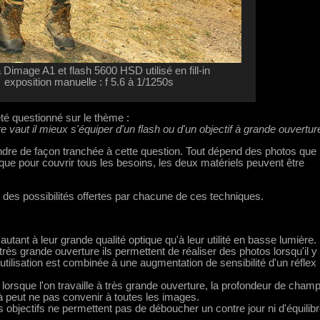
 Dimage A1 et flash 5600 HSD utilisé en fill-in
exposition manuelle : f 5.6 à 1/1250s
été questionné sur le thème :
 vaut il mieux s'équiper d'un flash ou d'un objectif à grande ouvertu
ondre de façon tranchée à cette question. Tout dépend des photos que 
t que pour couvrir tous les besoins, les deux matériels peuvent être
mé des possibilités offertes par chacune de ces techniques.
autant à leur grande qualité optique qu'à leur utilité en basse lumière.
 très grande ouverture ils permettent de réaliser des photos lorsqu'il y 
 utilisation est combinée à une augmentation de sensibilité d'un réflex
 lorsque l'on travaille à très grande ouverture, la profondeur de cham
là peut ne pas convenir à toutes les images.
s objectifs ne permettent pas de déboucher un contre jour ni d'équilib