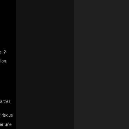
re ?
l'on
a très
p risque
rer une