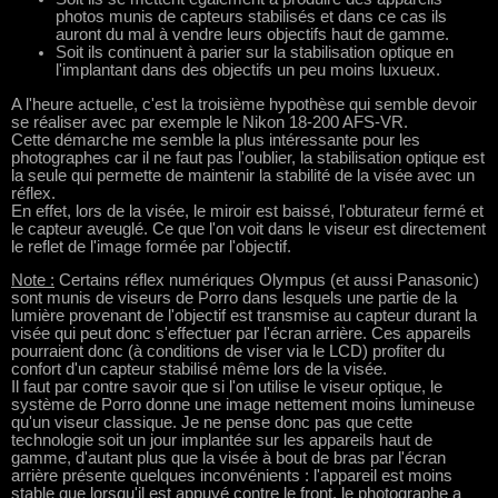
photos munis de capteurs stabilisés et dans ce cas ils
auront du mal à vendre leurs objectifs haut de gamme.
Soit ils continuent à parier sur la stabilisation optique en
l'implantant dans des objectifs un peu moins luxueux.
A l'heure actuelle, c'est la troisième hypothèse qui semble devoir
se réaliser avec par exemple le Nikon 18-200 AFS-VR.
Cette démarche me semble la plus intéressante pour les
photographes car il ne faut pas l'oublier, la stabilisation optique est
la seule qui permette de maintenir la stabilité de la visée avec un
réflex.
En effet, lors de la visée, le miroir est baissé, l'obturateur fermé et
le capteur aveuglé. Ce que l'on voit dans le viseur est directement
le reflet de l'image formée par l'objectif.
Note :
Certains réflex numériques Olympus (et aussi Panasonic)
sont munis de viseurs de Porro dans lesquels une partie de la
lumière provenant de l'objectif est transmise au capteur durant la
visée qui peut donc s'effectuer par l'écran arrière. Ces appareils
pourraient donc (à conditions de viser via le LCD) profiter du
confort d'un capteur stabilisé même lors de la visée.
Il faut par contre savoir que si l'on utilise le viseur optique, le
système de Porro donne une image nettement moins lumineuse
qu'un viseur classique. Je ne pense donc pas que cette
technologie soit un jour implantée sur les appareils haut de
gamme, d'autant plus que la visée à bout de bras par l'écran
arrière présente quelques inconvénients : l'appareil est moins
stable que lorsqu'il est appuyé contre le front, le photographe a