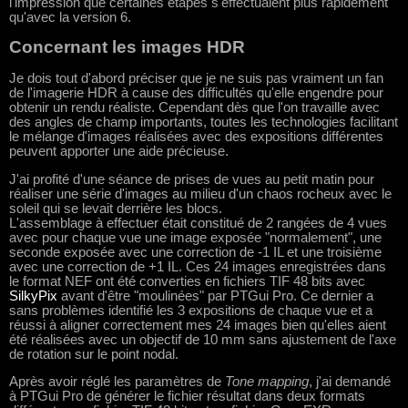
l'impression que certaines étapes s'effectuaient plus rapidement
qu'avec la version 6.
Concernant les images HDR
Je dois tout d'abord préciser que je ne suis pas vraiment un fan
de l'imagerie HDR à cause des difficultés qu'elle engendre pour
obtenir un rendu réaliste. Cependant dès que l'on travaille avec
des angles de champ importants, toutes les technologies facilitant
le mélange d'images réalisées avec des expositions différentes
peuvent apporter une aide précieuse.
J'ai profité d'une séance de prises de vues au petit matin pour
réaliser une série d'images au milieu d'un chaos rocheux avec le
soleil qui se levait derrière les blocs.
L'assemblage à effectuer était constitué de 2 rangées de 4 vues
avec pour chaque vue une image exposée "normalement", une
seconde exposée avec une correction de -1 IL et une troisième
avec une correction de +1 IL. Ces 24 images enregistrées dans
le format NEF ont été converties en fichiers TIF 48 bits avec
SilkyPix
avant d'être "moulinées" par PTGui Pro. Ce dernier a
sans problèmes identifié les 3 expositions de chaque vue et a
réussi à aligner correctement mes 24 images bien qu'elles aient
été réalisées avec un objectif de 10 mm sans ajustement de l'axe
de rotation sur le point nodal.
Après avoir réglé les paramètres de
Tone mapping
, j'ai demandé
à PTGui Pro de générer le fichier résultat dans deux formats