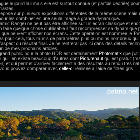
e aujourd'hui mais elle est surtout connue (et parfois décriée) pou
trastes.
pose sur plusieurs expositions différentes de la même scène mais el
our les combiner en une seule image à grande dynamique.
mic Range) ne peut pas être affichée sur un écran classique et enc
 faire quelque chose d'utilisable il faut recompresser sa dynamique 
 que peuvent afficher nos écrans. Cette opération est nommée le To
hmes pour celà, tous munis de paramètres plus ou moins nombreux qui
aspect du résultat final. Je ne rentrerai pas ici dans des détails tech
un de mes prochains articles.
 grand public pour la photo HDR est certainement
Photomatix
que j'util
r qu'il en existe beaucoup d'autres dont
Picturenaut
qui est gratuit (ma
) et qui permet d'arriver facilement à des résultats au rendu très nat
 vous pouvez comparer avec
celle-ci
réalisée à l'aide de filtres gris