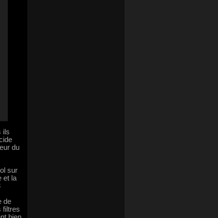
 ils
cide
teur du
ol sur
 et la
3
e de
filtres
nt bien