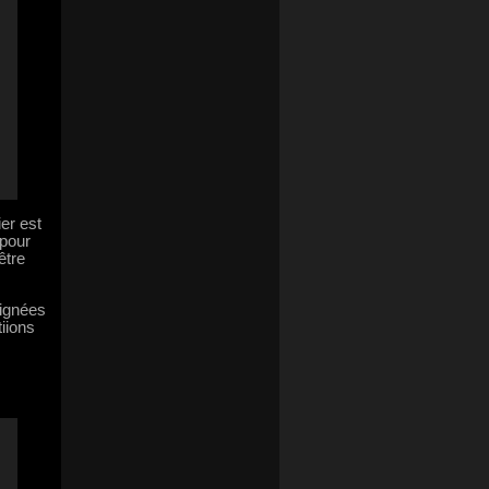
ier est
 pour
être
lignées
iions