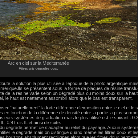
Arc en ciel sur la Méditerranée
Filtres gris dégradés doux
doute la solution la plus utilisée à l'époque de la photo argentique mais
 numérique.Ils se présentent sous la forme de plaques de résine translu
acité de la résine varie selon un dégradé plus ou moins doux sur la hau
ituel, le haut est nettement assombri alors que le bas est transparent.
r "naturellement" la forte différence d'exposition entre le ciel et le s
 en fonction de la différence de densité entre la partie la plus sombre
plusieurs systèmes de graduation mais le plus utilisé est le suivant : 0.
, 0.9 trois IL et ainsi de suite.
du dégradé permet de s'adapter au relief du paysage. Aucun systèm
tifier le dégradé mais on distingue quand même les filtres doux et les 
les horizons absolument rectilignes alors que les filtres doux permette