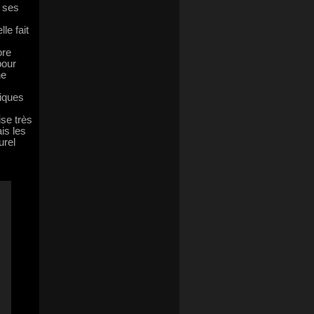
r ses
le fait
ore
pour
ne
niques
ise très
is les
urel