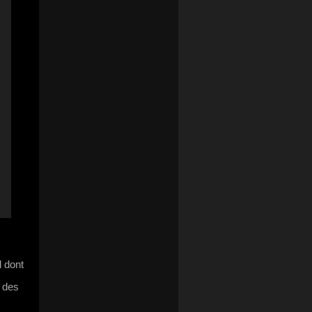
l dont
 des