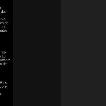
r
c des
i va
ors de
s et
autes
 TIF
u 16
ottante
nt de
DR ne
ncore
s