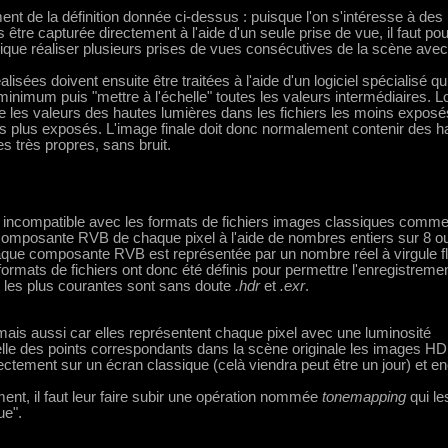
t de la définition donnée ci-dessus : puisque l'on s'intéresse à des
tre capturée directement à l'aide d'un seule prise de vue, il faut pou
ique réaliser plusieurs prises de vues consécutives de la scène ave
lisées doivent ensuite être traitées à l'aide d'un logiciel spécialisé qu
inimum puis "mettre à l'échelle" toutes les valeurs intermédiaires. L
re les valeurs des hautes lumières dans les fichiers les moins exposé
es plus exposés. L'image finale doit donc normalement contenir des h
s très propres, sans bruit.
 incompatible avec les formats de fichiers images classiques comme
omposante RVB de chaque pixel à l'aide de nombres entiers sur 8 o
ue composante RVB est représentée par un nombre réel à virgule fl
ormats de fichiers ont donc été définis pour permettre l'enregistreme
s les plus courantes sont sans doute
.hdr
et
.exr
.
ais aussi car elles représentent chaque pixel avec une luminosité
elle des points correspondants dans la scène originale les images H
ectement sur un écran classique (celà viendra peut être un jour) et e
ent, il faut leur faire subir une opération nommée
tonemapping
qui le
ue".