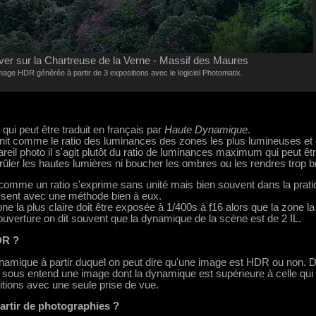
ver sur la Chartreuse de la Verne - Massif des Maures
mage HDR générée à partir de 3 expositions avec le logiciel Photomatix.
qui peut être traduit en français par
Haute Dynamique
.
nit comme le ratio des luminances des zones les plus lumineuses et
eil photo il s'agit plutôt du ratio de luminances maximum qui peut êt
rûler les hautes lumières ni boucher les ombres ou les rendres trop b
comme un ratio s'exprime sans unité mais bien souvent dans la prati
issent avec une méthode bien à eux.
 la plus claire doit être exposée à 1/400s à f16 alors que la zone la
verture on dit souvent que la dynamique de la scène est de 2 IL.
DR ?
dynamique à partir duquel on peut dire qu'une image est HDR ou non. 
 sous entend une image dont la dynamique est supérieure à celle qui
tions avec une seule prise de vue.
rtir de photographies ?