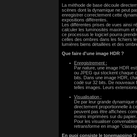
La méthode de base découle directemen
scènes dont la dynamique ne peut pas ê
enregistrer correctement cette dynam
expositions différentes.
Les différentes prises de vues ainsi réa
calculer les luminosités maximum et m
ce processus le logiciel pourra prend
celles des ombres dans les fichiers l
lumières biens détaillées et des ombre
Que faire d'une image HDR ?
Enregistrement :
Par nature, une image HDR est
ou JPEG qui stockent chaque c
bits. Dans une image HDR, chaq
codé sur 32 bits. De nouveaux f
telles images. Leurs extension
Visualisation :
De par leur grande dynamique m
directement proportionnelle à c
peuvent pas être affichées corr
moins imprimées sur du papier.
Pour les visualiser convenablem
retransforme en image "classiq
En quoi consiste le tonemapping ?