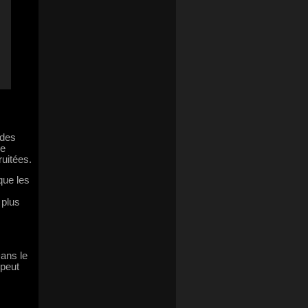
 des
re
ruitées.
que les
 plus
Dans le
 peut