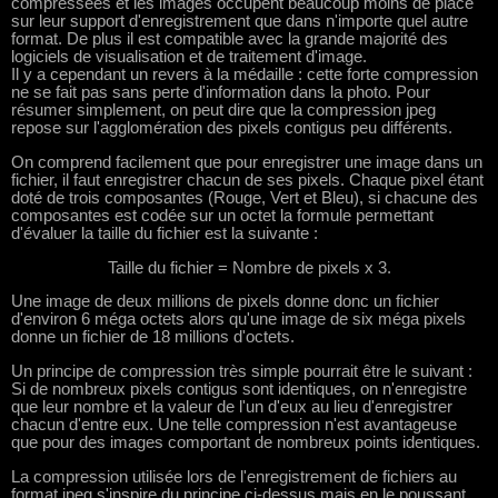
compressées et les images occupent beaucoup moins de place
sur leur support d'enregistrement que dans n'importe quel autre
format. De plus il est compatible avec la grande majorité des
logiciels de visualisation et de traitement d'image.
Il y a cependant un revers à la médaille : cette forte compression
ne se fait pas sans perte d'information dans la photo. Pour
résumer simplement, on peut dire que la compression jpeg
repose sur l'agglomération des pixels contigus peu différents.
On comprend facilement que pour enregistrer une image dans un
fichier, il faut enregistrer chacun de ses pixels. Chaque pixel étant
doté de trois composantes (Rouge, Vert et Bleu), si chacune des
composantes est codée sur un octet la formule permettant
d'évaluer la taille du fichier est la suivante :
Taille du fichier = Nombre de pixels x 3.
Une image de deux millions de pixels donne donc un fichier
d'environ 6 méga octets alors qu'une image de six méga pixels
donne un fichier de 18 millions d'octets.
Un principe de compression très simple pourrait être le suivant :
Si de nombreux pixels contigus sont identiques, on n'enregistre
que leur nombre et la valeur de l'un d'eux au lieu d'enregistrer
chacun d'entre eux. Une telle compression n'est avantageuse
que pour des images comportant de nombreux points identiques.
La compression utilisée lors de l'enregistrement de fichiers au
format jpeg s'inspire du principe ci-dessus mais en le poussant