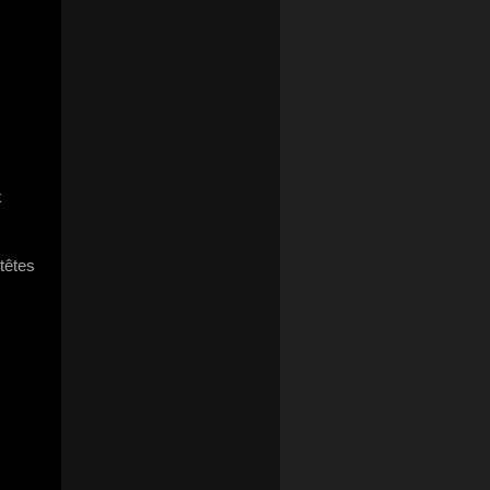
x
têtes