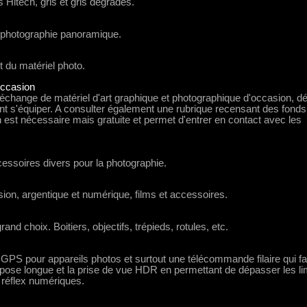
es Hitech, gris et gris dégradés.
a photographie panoramique.
t du matériel photo.
occasion
échange de matériel d'art graphique et photographique d'occasion, d
nt s'équiper. A consulter également une rubrique recensant des fonds
 est nécessaire mais gratuite et permet d'entrer en contact avec les
cessoires divers pour la photographie.
sion, argentique et numérique, films et accessoires.
and choix. Boitiers, objectifs, trépieds, rotules, etc.
S pour appareils photos et surtout une télécommande filaire qui fac
pose longue et la prise de vue HDR en permettant de dépasser les li
 réflex numériques.