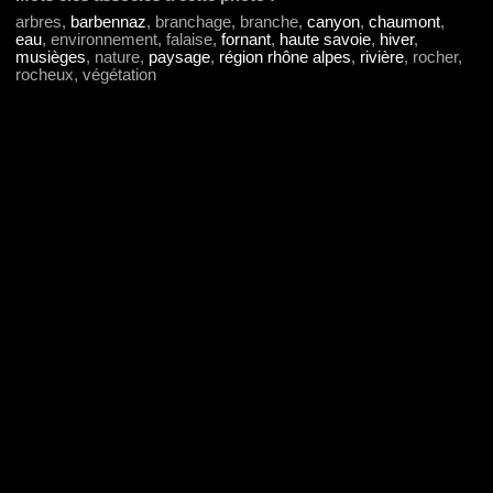
arbres,
barbennaz
, branchage, branche,
canyon
,
chaumont
,
eau
, environnement, falaise,
fornant
,
haute savoie
,
hiver
,
musièges
, nature,
paysage
,
région rhône alpes
,
rivière
, rocher,
rocheux, végétation