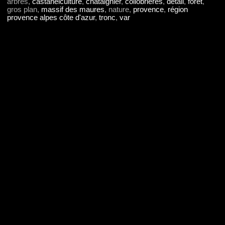
arbres,
castanéiculture
,
châtaignier
,
collobrières
,
détail
,
forêt
,
gros plan,
massif des maures
, nature,
provence
,
région
provence alpes côte d'azur
,
tronc
,
var