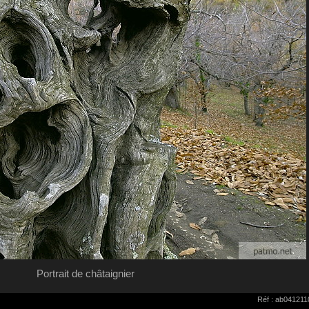
Portrait de châtaignier
Réf : ab041211