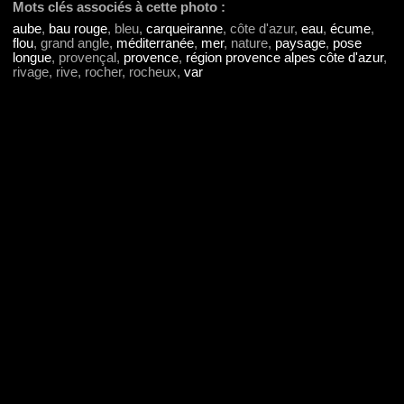
Mots clés associés à cette photo :
aube
,
bau rouge
, bleu,
carqueiranne
, côte d'azur,
eau
,
écume
,
flou
, grand angle,
méditerranée
,
mer
, nature,
paysage
,
pose
longue
, provençal,
provence
,
région provence alpes côte d'azur
,
rivage, rive, rocher, rocheux,
var