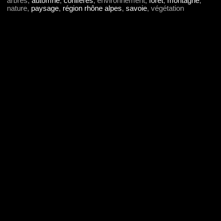
arbres,
automne
,
conifères
, environnement,
forêt
,
montagne
,
nature,
paysage
,
région rhône alpes
,
savoie
, végétation