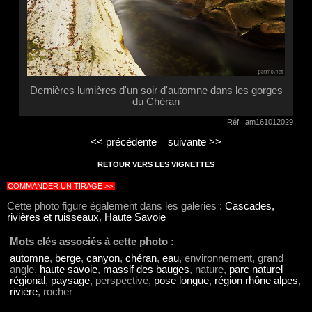
Dernières lumières d'un soir d'automne dans les gorges
du Chéran
Réf : am161012029
<< précédente
suivante >>
RETOUR VERS LES VIGNETTES
COMMANDER UN TIRAGE >>
Cette photo figure également dans les galeries :
Cascades,
rivières et ruisseaux
,
Haute Savoie
Mots clés associés à cette photo :
automne
,
berge
,
canyon
,
chéran
,
eau
, environnement, grand
angle,
haute savoie
,
massif des bauges
, nature,
parc naturel
régional
,
paysage
, perspective,
pose longue
,
région rhône alpes
,
rivière
, rocher