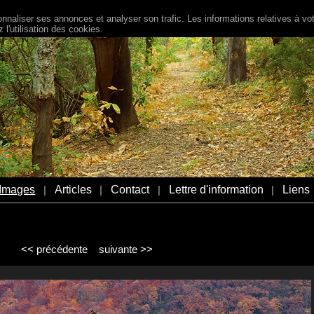
naliser ses annonces et analyser son trafic. Les informations relatives à votr
l'utilisation des cookies.
Images
Articles
Contact
Lettre d'information
Liens
|
|
|
|
<< précédente
suivante >>