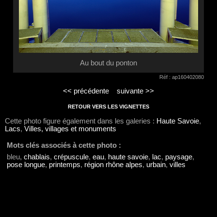
Au bout du ponton
Réf : ap160402080
<< précédente
suivante >>
RETOUR VERS LES VIGNETTES
Cette photo figure également dans les galeries :
Haute Savoie
,
Lacs
,
Villes, villages et monuments
Mots clés associés à cette photo :
bleu,
chablais
,
crépuscule
,
eau
,
haute savoie
,
lac
,
paysage
,
pose longue
,
printemps
,
région rhône alpes
,
urbain
,
villes