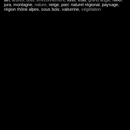
ain
, arbres, bois, environnement,
forêt
,
froid
, grand angle,
hiver
,
jura
,
montagne
, nature,
neige
,
parc naturel régional
,
paysage
,
région rhône alpes
,
sous bois
,
valserine
, végétation