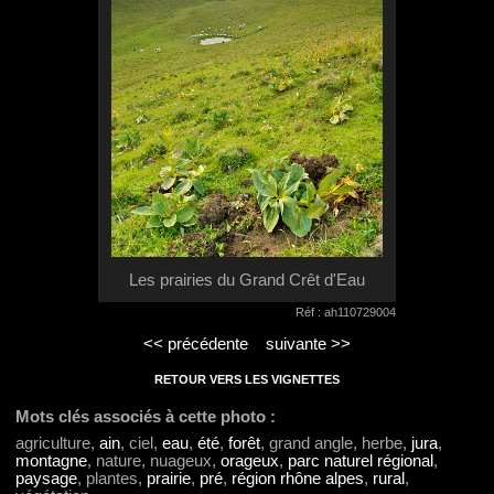
Les prairies du Grand Crêt d'Eau
Réf : ah110729004
<< précédente
suivante >>
RETOUR VERS LES VIGNETTES
Mots clés associés à cette photo :
agriculture,
ain
, ciel,
eau
,
été
,
forêt
, grand angle, herbe,
jura
,
montagne
, nature, nuageux,
orageux
,
parc naturel régional
,
paysage
, plantes,
prairie
,
pré
,
région rhône alpes
,
rural
,