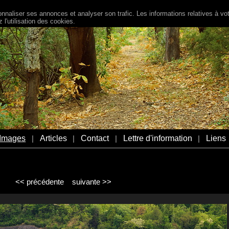
naliser ses annonces et analyser son trafic. Les informations relatives à votr
l'utilisation des cookies.
Images
Articles
Contact
Lettre d'information
Liens
|
|
|
|
<< précédente
suivante >>