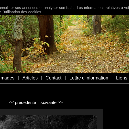
naliser ses annonces et analyser son trafic. Les informations relatives à votr
l'utilisation des cookies.
Images
Articles
Contact
Lettre d'information
Liens
|
|
|
|
<< précédente
suivante >>