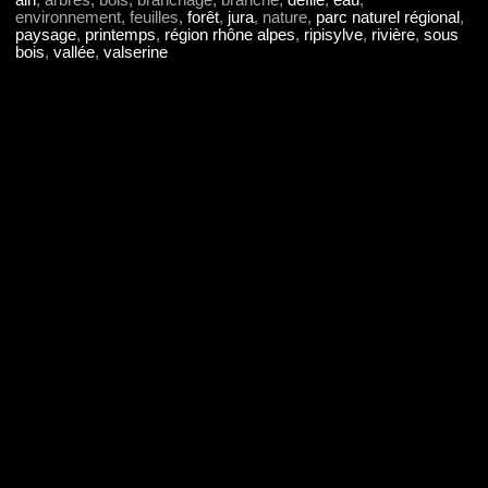
ain
, arbres, bois, branchage, branche,
défilé
,
eau
,
environnement, feuilles,
forêt
,
jura
, nature,
parc naturel régional
,
paysage
,
printemps
,
région rhône alpes
,
ripisylve
,
rivière
,
sous
bois
,
vallée
,
valserine