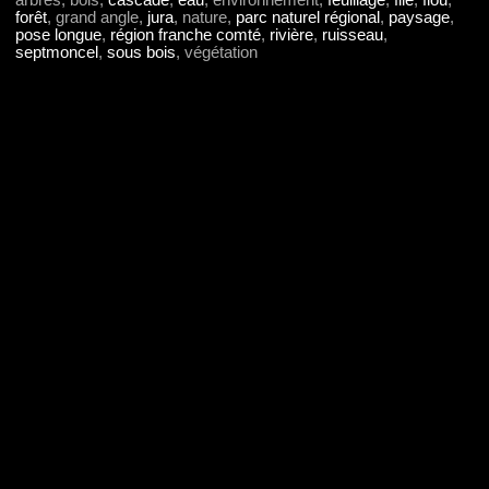
arbres, bois,
cascade
,
eau
, environnement,
feuillage
,
filé
,
flou
,
forêt
, grand angle,
jura
, nature,
parc naturel régional
,
paysage
,
pose longue
,
région franche comté
,
rivière
,
ruisseau
,
septmoncel
,
sous bois
, végétation